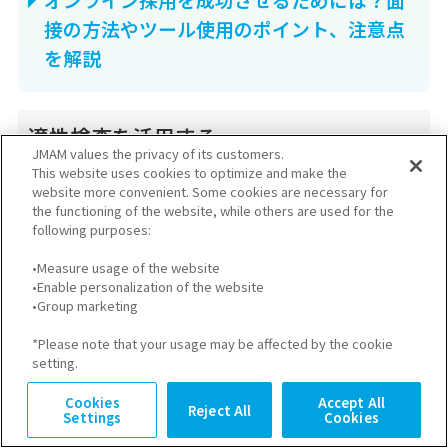
接の方法やツール使用のポイント、注意点
を解説
適性検査を活用する
JMAM values the privacy of its customers.
This website uses cookies to optimize and make the
適性検査とは、求職者の適性を見極めるための
website more convenient. Some cookies are necessary for
the functioning of the website, while others are used for the
検査です。大きく性格検査と能力検査の2つに大
following purposes:
別できます。
•Measure usage of the website
•Enable personalization of the website
•Group marketing
適性検査を活用すれば、自社に適した人材か、早
*Please note that your usage may be affected by the cookie
期離職しやすい人材か、といった判断がしやすく
setting.
なります。Afterコロナの採用活動に不安を感じ
Cookies
Accept All
Reject All
Settings
Cookies
ている企業は、積極的に適性検査を活用してオ