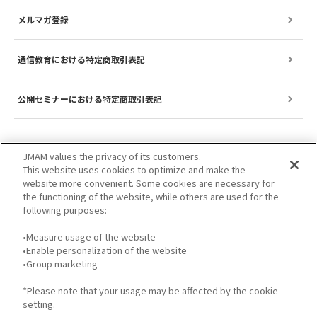
メルマガ登録
通信教育における特定商取引表記
公開セミナーにおける特定商取引表記
JMAM values the privacy of its customers.
This website uses cookies to optimize and make the
website more convenient. Some cookies are necessary for
the functioning of the website, while others are used for the
following purposes:
•Measure usage of the website
•Enable personalization of the website
サイトのご利用について
プライバシーポリシー
•Group marketing
GDPRプライバシーポリシー
個人情報保護方針
*Please note that your usage may be affected by the cookie
setting.