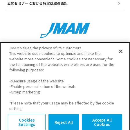
公開セミナーにおける特定商取引表記
JMAM values the privacy of its customers.
This website uses cookies to optimize and make the
website more convenient. Some cookies are necessary for
the functioning of the website, while others are used for the
following purposes:
サイトのご利用について
プライバシーポリシー
•Measure usage of the website
GDPRプライバシーポリシー
個人情報保護方針
•Enable personalization of the website
•Group marketing
*Please note that your usage may be affected by the cookie
setting.
© JMA Management Center Inc.
Cookies
Accept All
Reject All
Settings
Cookies
サービス資料請求
お問い合わせ