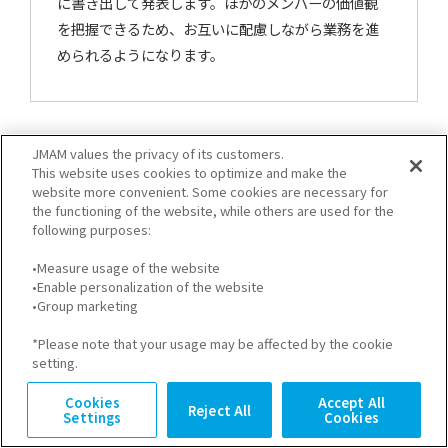
に書き出して発表します。ほかのメンバーの価値観
を把握できるため、お互いに配慮しながら業務を進
められるようになります。
JMAM values the privacy of its customers.
ジェスチャーゲーム
This website uses cookies to optimize and make the
website more convenient. Some cookies are necessary for
the functioning of the website, while others are used for the
ジェスチャーを使ったトレーニングです。複数のチ
following purposes:
ームを作って、お題をジェスチャーだけでメンバーに
•Measure usage of the website
伝えていきます。メンバー間の雰囲気を良くするだけ
•Enable personalization of the website
でなく、柔軟な発想も身に付けることができます。
•Group marketing
*Please note that your usage may be affected by the cookie
setting.
Cookies
Accept All
Reject All
バースデーライン
Settings
Cookies