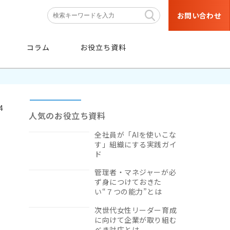
お問い合わせ
コラム
お役立ち資料
4
人気のお役立ち資料
全社員が「AIを使いこな
す」組織にする実践ガイ
条件
から探す
ド
管理者・マネジャーが必
階層・職種などの育成対象者や
ず身につけておきた
目的・研修テーマなどの条件から
い“７つの能力”とは
絞り込み検索ができます。
次世代女性リーダー育成
に向けて企業が取り組む
条件から探す
べき対応とは