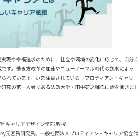
通信教育
コンサルティング
書籍・著者講演
資格試験・検定試験
己実現や幸福追求のために、社会や環境の変化に応じて、自分
成です。働き方改革の加速やニューノーマル時代の到来によっ
迫られています。いま注目されている「プロティアン・キャリ
ン研究の第一人者である法政大学・田中研之輔氏に話を聞きま
学 キャリアデザイン学部 教授
keley元客員研究員、一般社団法人プロティアン・キャリア協会代