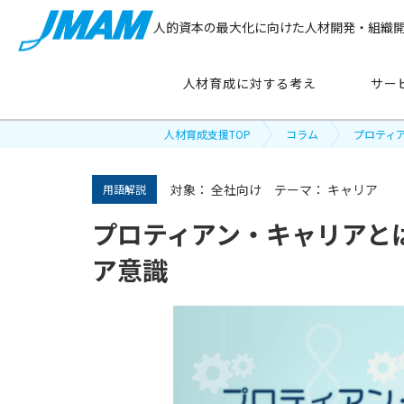
人的資本の最大化に向けた人材開発・組織
人材育成に対する考え
サー
人材育成支援TOP
コラム
プロティ
サービス紹介
対象：
全社向け
テーマ：
キャリア
用語解説
プロティアン・キャリアと
主要テーマ
から探す
ア意識
管理職育成
リーダーシップ開発
新人・若手社員育成