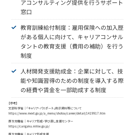
アコンサルティング提供を行うサポート
窓口
教育訓練給付制度：雇用保険への加入歴
がある個人に向けて、キャリアコンサル
タントの教育支援（費用の補助）を行う
制度
人材開発支援助成金：企業に対して、技
能や知識習得のための制度を導入する際
の経費や賃金を一部助成する制度
【参考】
文部科学省｜「キャリア・パスポート」例示資料等について
https://www.mext.go.jp/a_menu/shotou/career/detail/1419917.htm
厚生労働省｜キャリア形成・学び直し支援センター
https://carigaku.mhlw.go.jp/
厚生労働省｜キャリア形成支援