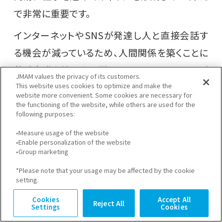
で非常に重要です。
インターネットやSNSが発達し人と直接会話す
る機会が減っているため、人間関係を築くことに
苦手意識を持つ人も増えています。テレワークが
JMAM values the privacy of its customers.
普及したとはいえ、人とのつながりは依然として
This website uses cookies to optimize and make the
website more convenient. Some cookies are necessary for
欠かせない要素だといえるでしょう。
the functioning of the website, while others are used for the
following purposes:
客観視する力
•Measure usage of the website
•Enable personalization of the website
•Group marketing
キャリア形成の過程では、自分の状況を客観視
*Please note that your usage may be affected by the cookie
できないと途中で行き詰まってしまう恐れがあり
setting.
ます。
Cookies
Accept All
Reject All
Settings
Cookies
たとえば自身の課題を見つけて目標設定をする