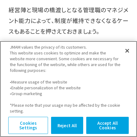
経営陣と現場の橋渡しとなる管理職のマネジメ
ント能力によって、制度が維持できなくなるケー
スもあることを押さえておきましょう。
JMAM values the privacy of its customers.
社内から反発が起こるケースがある
This website uses cookies to optimize and make the
website more convenient. Some cookies are necessary for
the functioning of the website, while others are used for the
ジョブ型雇用が導入されると、年功序列ではな
following purposes:
く、企業が求めた業務を遂行できるかという基準
•Measure usage of the website
で給与が決まります。よって、企業の求めるスキル
•Enable personalization of the website
•Group marketing
や経験を有していない社員に対して、制度の移
*Please note that your usage may be affected by the cookie
行にともない減給や降格を命じることがあるか
setting.
もしれません。
Cookies
Accept All
Reject All
Settings
Cookies
そのため、今の給与や地位を定年まで守りたい