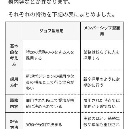
務内容などが異なります。
それぞれの特徴を下記の表にまとめました。
メンバーシップ型雇
ジョブ型雇用
用
基本
的な
特定の業務のみをする人を
業務は絞らずに人を
考え
採用する
採用する
方
新規ポジションの採用や欠
採用
新卒採用のように定
員の補充として行う場合が
方針
期的に行う
多い
職務
雇用された時点で業務が明
雇用された時点では
内容
確に決められている
業務が明確でない
実績のほか、勤続年
評価
実績や役割で決まる
数や年齢も重視され
方法