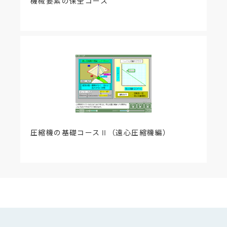
機械要素の保全コース
圧縮機の基礎コースⅡ（遠心圧縮機編）