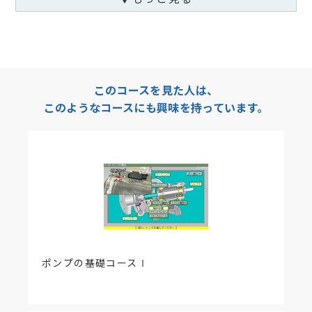
動作環境のブラウザで学習してください。
＜更新情報 2018年7月17日＞
スマホ・タブレット端末に対応しました。
＜改訂情報 2012年8月7日＞
このコースを見た人は、
教材内容を以下の通り改訂いたしました。
このようなコースにも興味を持っています。
【該当項目】
405 小流量運転による温度上昇および 2章まとめ
資料（PDF）
【更新内容】
「一般的な許容最小流量の計算式」の分母、分子で
異なっていた比熱の単位のあやまりを修正しまし
た。
計算式分子 正：3600 × Pso 、誤：3600 ×
0.2388 × Pso
ポンプの基礎コースⅠ