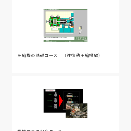
圧縮機の基礎コースⅠ（往復動圧縮機編）