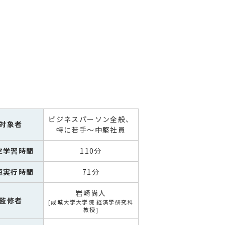
ビジネスパーソン全般、
対象者
特に若手～中堅社員
定学習時間
110分
短実行時間
71分
岩崎尚人
監修者
成城大学大学院 経済学研究科
教授