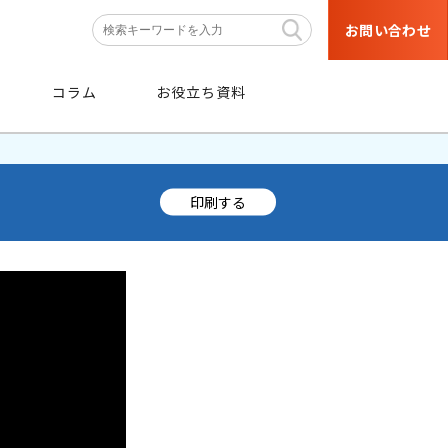
お問い合わせ
コラム
お役立ち資料
印刷する
条件
から探す
階層・職種などの育成対象者や
目的・研修テーマなどの条件から
絞り込み検索ができます。
条件から探す