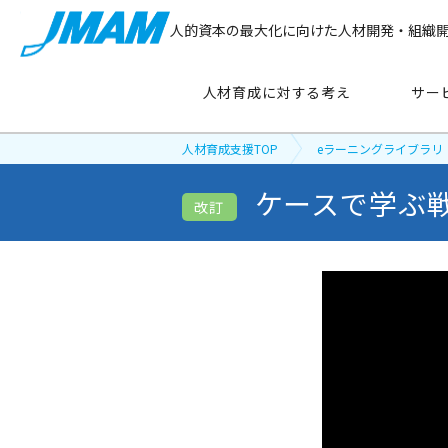
人的資本の最大化に向けた人材開発・組織
人材育成に対する考え
サー
人材育成支援TOP
eラーニングライブラリ
ケースで学ぶ
サービス紹介
改訂
主要テーマ
から探す
管理職育成
リーダーシップ開発
新人・若手社員育成