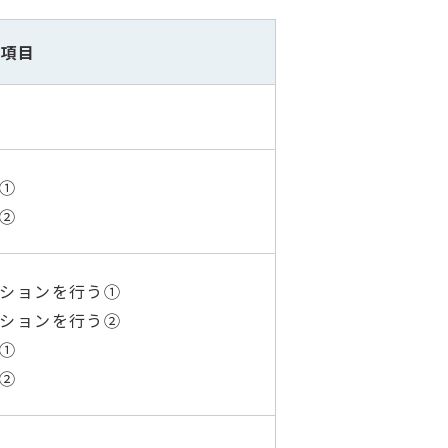
な項目
」①
」②
ーションを行う①
ーションを行う②
る①
る②