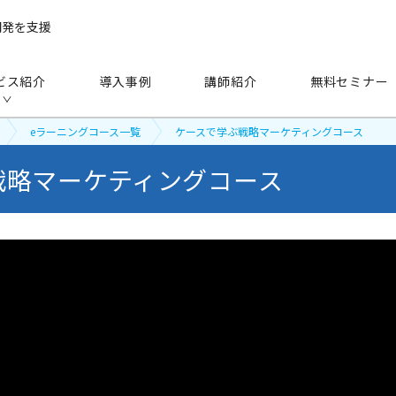
開発を支援
ビス紹介
導入事例
講師紹介
無料セミナー
eラーニングコース一覧
ケースで学ぶ戦略マーケティングコース
戦略マーケティングコース
手法
から探す
研修（講師派遣）
公開セミナー
アセスメント
越境学習
eラーニング
映像教材・研修教材