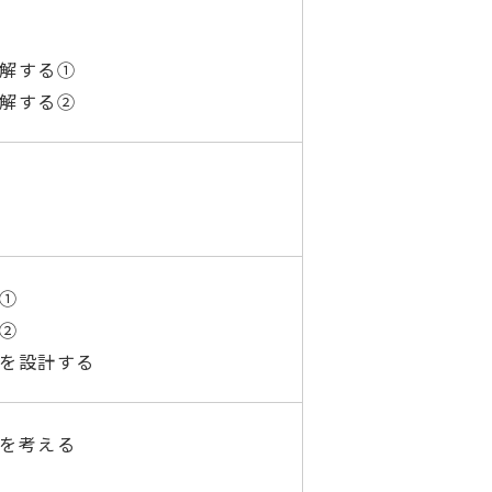
理解する①
理解する②
る①
る②
プを設計する
スを考える