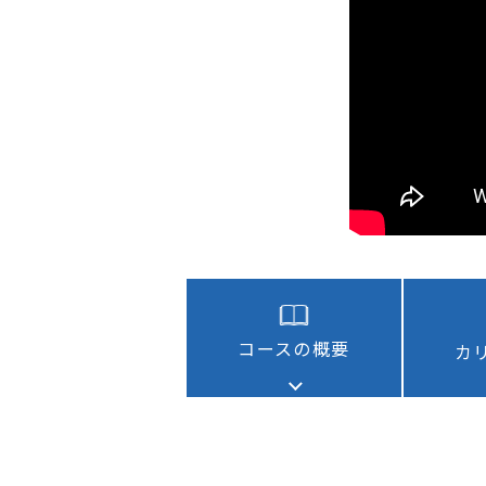
次世代リーダー育成
キャリア自律
人的資本の最大化
コースの概要
カ