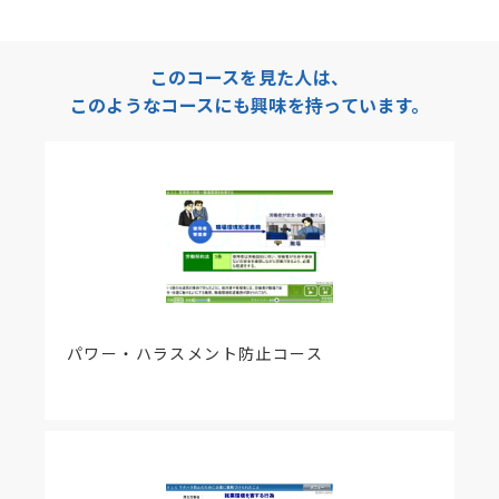
月施行）に伴い、｢それまでは努力義務｣の文章を削
除。
・「学習資料集」を上記更新に合わせて修正。
このコースを見た人は、
このようなコースにも興味を持っています。
＜改訂情報 2020年8月7日＞
【該当項目】1-2 深刻なハラスメントの実例
iOS13端末にて、テキスト入力欄に文字が入力でき
ない不具合につきまして、対応を行いました。
＜改訂情報 2020年5月27日＞
【該当項目】1-1. 職場ハラスメント
・パワハラの定義を、2020年1月発表の厚労省指針
に沿って更新。
・マタハラに対応する法律として新たに男女雇用機
会均等法第11条、育児・介護休業法第25条を追加。
パワー・ハラスメント防止コース
【学習資料集】上記修正に合わせて更新。
＜改訂情報 2019年12月12日＞
【該当箇所】1-2 深刻なハラスメントの実例
・PC版において、テキスト入力画面中に[←][→]の
キーを押すと画面が遷移してしまう不具合を修正。