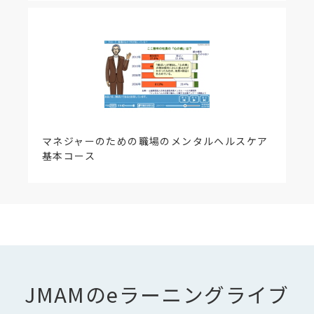
・「学んだこと」の画面内「被害者にならないため
に」の記述は、2-2の修正を反映。
上記修正に伴い、学習資料集、レポート問題の関連
箇所を更新。
＜改訂情報 2018年1月18日＞
【該当項目】3-5 人づきあいのコツ(4)～職場の暗黙
のルール
・「暗黙のルール」を否定せず、人づきあいの視点
マネジャーのための職場のメンタルヘルスケア
で対応するためのコツをケースのなかから学ぶこと
基本コース
が本節の目的。
そこに照らして、職場メンバー間のハラスメントを
防ぐために、会話のやりとり等を修正・更新。
・上記修正に伴い、レポート問題についても、出題
の意図が明確になる形に修正更新。
＜改訂情報 2016年3月18日＞
【該当項目】1-1職場ハラスメントとは
・職場ハラスメントの主なものとして、これまでの
JMAMのeラーニングライブ
解説（パワハラ、セクハラ）に加えて、「マタニテ
ィ・ハラスメント（マタハラ）」の解説を追加しま