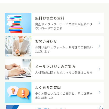
【該当項目】
全節
【改訂内容】
無料お役立ち資料
学習画面の操作機能を更新し、以下の機能を追加し
調査やノウハウ、サービス資料が無料でダ
ました。
ウンロードできます
①ナレーションの字幕表示
ナレーションの字幕の表示・非表示が設定できるよ
お問い合わせ
うになりました。
②音量調整
お問い合わせフォーム、お電話でご相談い
ただけます
ナレーション等の音量の調整ができるようになりま
した。
③学習時間表示
メールマガジンのご案内
学習項目ごとに学習時間の目安を表示しました。
人材育成に関するメルマガの登録はこちら
よくあるご質問
多くお寄せいただくご質問と、その回答を
まとめました