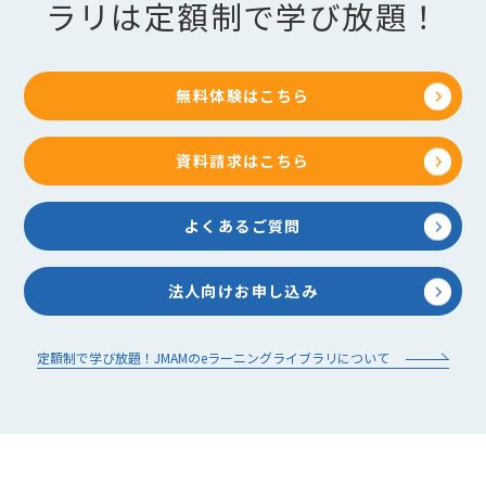
ラリは定額制で学び放題！
した。
＜スマホ・タブレット端末対応 2014年1月15日＞
本コースは、スマホ・タブレット端末対応コースで
無料体験はこちら
す。スマホ・タブレット端末からもご受講できま
す。
資料請求はこちら
＜改訂情報 2013年6月19日＞
教材内容を以下の通り改訂いたしました。
よくあるご質問
【該当項目】
第１章1-1
【改訂内容】
法人向けお申し込み
・パワハラの定義について更新しました。
【該当項目】
定額制で学び放題！JMAMのeラーニングライブラリについて
第2章2-3
【改訂内容】
・パワハラの社外専門相談機関の具体的な内容紹介
として、厚労省のポータルサイトへのリンクを追加
しました。