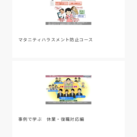
＜改訂情報 2019年10月29日＞
職場ハラスメント対応コースは教材改訂を行うとと
もに、Adobe Flash Player を使用しない新形式の
教材に切り替わりました。
動作環境のブラウザで学習してください。
マタニティハラスメント防止コース
＜該当節と更新内容＞
【1-1職場ハラスメント】
・パワー・ハラスメントの定義を更新。法改正時期
について注記追加。
・パワハラ、セクハラ、マタハラの法規制に関する
部分のナレーション等表現修正。
【1-4ハラスメントの加害者にならないために/2-2
ハラスメントの被害者にならないために】
・法改正による定義の更新ならびにハラスメント関
連コースとの整合性のため、解説の一部を改訂。
【3－3人づきあいのコツ(2)～感情的になってしま
ったら】
・上司からの叱責に対して、部下が同じ調子で怒り
事例で学ぶ 休業・復職対応編
モードで返す場面を改訂。
【4-1エピローグ】
・冒頭から、まとめを表示する形に変更。