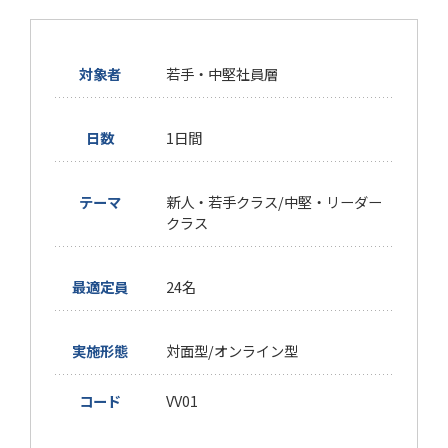
対象者
若手・中堅社員層
日数
1日間
テーマ
新人・若手クラス/中堅・リーダー
クラス
最適定員
24名
実施形態
対面型/オンライン型
コード
VV01