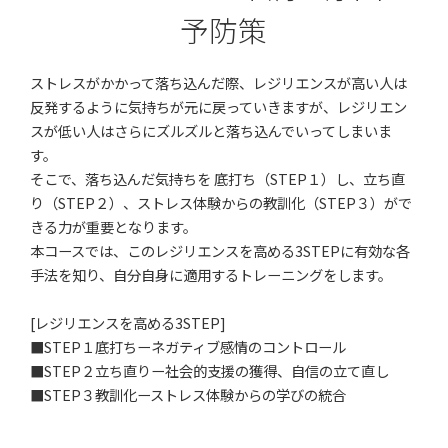
予防策
ストレスがかかって落ち込んだ際、レジリエンスが高い人は
反発するように気持ちが元に戻っていきますが、レジリエン
スが低い人はさらにズルズルと落ち込んでいってしまいま
す。
そこで、落ち込んだ気持ちを 底打ち（STEP１）し、立ち直
り（STEP２）、ストレス体験からの教訓化（STEP３）がで
きる力が重要となります。
本コースでは、このレジリエンスを高める3STEPに有効な各
手法を知り、自分自身に適用するトレーニングをします。
[レジリエンスを高める3STEP]
■STEP１底打ちーネガティブ感情のコントロール
■STEP２立ち直りー社会的支援の獲得、自信の立て直し
■STEP３教訓化ーストレス体験からの学びの統合