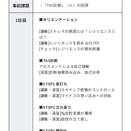
事前課題
・「TAS診断」（※）の回答
■オリエンテーション
1日目
[講義]ストレスの原因とは？レジリエンスと
は？
[講義]レジリエンスを高める3STEP
[チェック]レジリエンスの現状把握
■TAS診断
アセスメントによる自己理解
[演習]診断結果読み込み、自己分析
■STEP1 底打ち
[講義・演習]ネガティブ感情のコントロール
[講義・演習]マイナスの思い込みへの対処
■STEP2 立ち直り
[講義・演習]社会的支援の獲得
[講義・演習]自信の立て直し
■STEP3 教訓化