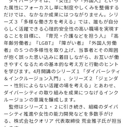
ダイバーシティは、『女性』や『外国人』といっ
た属性にフォーカスし単に制度やしくみを整備する
だけでは、なかなか成果にはつながりません。シリ
ーズ３「多様な働き方を考える」では、誰もが自分
らしく活躍できる心理的安全性の高い職場を実現す
ることを目標に、『育児・介護などを担う人』『高
年齢労働者』『LGBT』『障がい者』『外国人労働
者』の５つの多様性を取り上げ、当事者とその周囲
が抱く誤った思い込みに着目しながら、お互いが働
きやすくなるための基本的な考え方と行動のヒント
を学びます。4月開講のシリーズ１「ダイバーシティ
＆インクルージョン入門」、シリーズ２「ジェンダ
ー・性別によらない活躍の場を考える」とあわせ、
ダイバーシティの取り組みを成果につなげるインク
ルージョンの意識を醸成します。
監修はシリーズ１・２に引き続き、組織のダイバ
ーシティ推進や女性の能力開発などを多数手がけ
る、株式会社クオリア 代表取締役 荒金雅子氏が担当