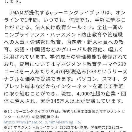
します。
JMAMが提供するeラーニングライブラリは、オン
ラインで1年間、いつでも、何度でも、手軽に学ぶこ
とができる、法人向け教育ツールです。全社一斉の
コンプライアンス・ハラスメント防止教育や管理職
への人事・労務管理教育、内定者・新入社員への教
育、英語・中国語などのグローバル教育他、幅広く
活用されています。学習履歴の管理機能も装備されて
おり、費用についてはマネジメント教育テーマ全232
コースを一人あたり8,470円(税込み)※3というリーズ
ナブルな価格で受講できます。パソコン、スマホ、タ
ブレット端末などからインターネットを通じて手軽
に取り組むことができ、現在、4,000社超の企業・団
体に導入され、累計345万人以上が受講しています。
※1：eラーニングライブラリ® は、株式会社日本能率協会マネジメントセ
ンター（JMAM）の登録商標です。
https://www.jmam.co.jp/hrm/elearning_lib/
※2：マネジメント系ライブラリ（2023年4月現在、開発中含む232コー