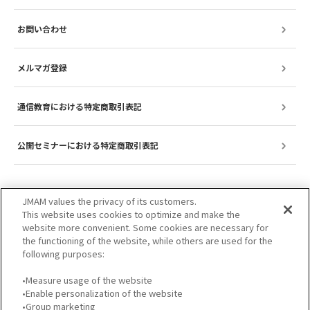
お問い合わせ
メルマガ登録
通信教育における特定商取引表記
公開セミナーにおける特定商取引表記
JMAM values the privacy of its customers.
This website uses cookies to optimize and make the
website more convenient. Some cookies are necessary for
the functioning of the website, while others are used for the
following purposes:
•Measure usage of the website
•Enable personalization of the website
サイトのご利用について
プライバシーポリシー
•Group marketing