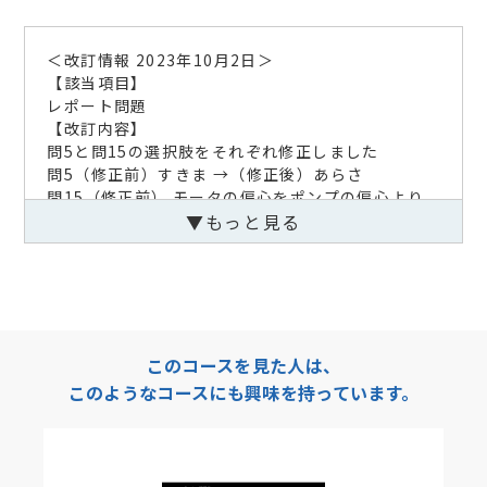
＜改訂情報 2023年10月2日＞
【該当項目】
レポート問題
【改訂内容】
問5と問15の選択肢をそれぞれ修正しました
問5（修正前）すきま →（修正後）あらさ
問15（修正前） モータの偏心をポンプの偏心より
も →（修正後）モータの軸心をポンプの軸心よりも
▼もっと見る
＜改訂情報 2019年9月11日＞
回転機器の心出し調整コースは、Adobe Flash
Playerを使用しない新形式の教材に切り替わりまし
た。
動作環境のブラウザで学習してください。
このコースを見た人は、
このようなコースにも興味を持っています。