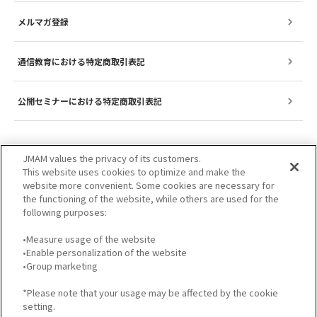
メルマガ登録
通信教育における特定商取引表記
公開セミナーにおける特定商取引表記
JMAM values the privacy of its customers.
This website uses cookies to optimize and make the
website more convenient. Some cookies are necessary for
the functioning of the website, while others are used for the
following purposes:
•Measure usage of the website
•Enable personalization of the website
サイトのご利用について
プライバシーポリシー
•Group marketing
GDPRプライバシーポリシー
個人情報保護方針
*Please note that your usage may be affected by the cookie
setting.