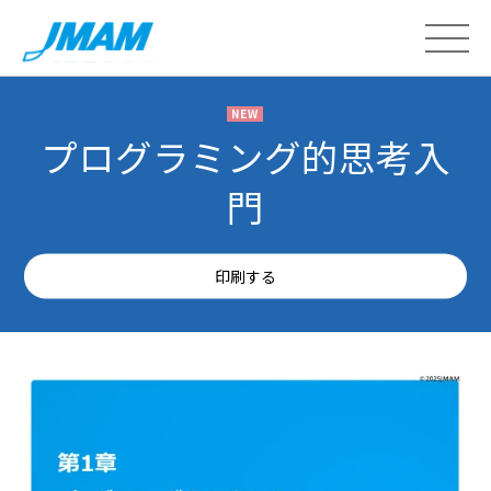
NEW
プログラミング的思考入
門
印刷する