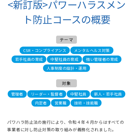
<新訂版>パワーハラスメン
ト防止コースの概要
テーマ
CSR・コンプライアンス
メンタルヘルス対策
若手社員の育成
中堅社員の育成
強い管理者の育成
人事制度の設計・運用
対象
管理者
リーダー・監督者
中堅社員
新人・若手社員
内定者
営業職
技術・技能職
パワハラ防止法の施行により、令和４年４月からはすべての
事業者に対し防止対策の取り組みが義務化されました。