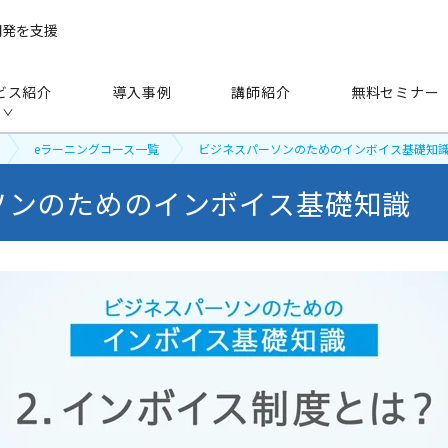
開発を支援
ビス紹介
導入事例
講師紹介
無料セミナー
eラーニングコース一覧
ビジネスパーソンのためのインボイス基礎知
ソンのためのインボイス基礎知識
手法
から探す
研修（講師派遣）
公開セミナー
アセスメント
越境学習
eラーニング
映像教材・研修教材