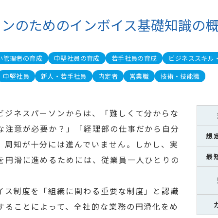
ソンのためのインボイス基礎知識の
い管理者の育成
中堅社員の育成
若手社員の育成
ビジネススキル
中堅社員
新人・若手社員
内定者
営業職
技術・技能職
ビジネスパーソンからは、「難しくて分からな
な注意が必要か？」「経理部の仕事だから自分
想
、周知が十分には進んでいません。しかし、実
最
を円滑に進めるためには、従業員一人ひとりの
イス制度を「組織に関わる重要な制度」と認識
することによって、全社的な業務の円滑化をめ