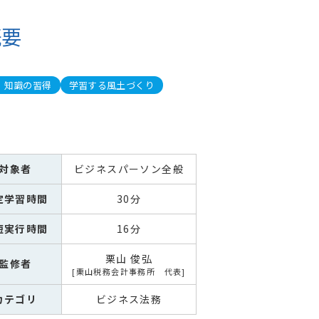
概要
・知識の習得
学習する風土づくり
対象者
ビジネスパーソン全般
定学習時間
30分
短実行時間
16分
栗山 俊弘
監修者
栗山税務会計事務所 代表
カテゴリ
ビジネス法務