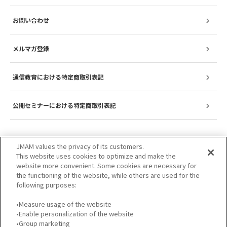
お問い合わせ
メルマガ登録
通信教育における特定商取引表記
公開セミナーにおける特定商取引表記
JMAM values the privacy of its customers.
This website uses cookies to optimize and make the
website more convenient. Some cookies are necessary for
the functioning of the website, while others are used for the
following purposes:
•Measure usage of the website
•Enable personalization of the website
サイトのご利用について
プライバシーポリシー
•Group marketing