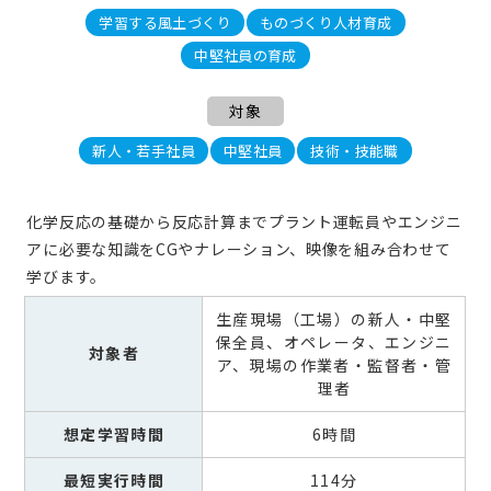
学習する風土づくり
ものづくり人材育成
中堅社員の育成
対象
新人・若手社員
中堅社員
技術・技能職
化学反応の基礎から反応計算までプラント運転員やエンジニ
アに必要な知識をCGやナレーション、映像を組み合わせて
学びます。
生産現場（工場）の新人・中堅
保全員、オペレータ、エンジニ
対象者
ア、現場の作業者・監督者・管
理者
想定学習時間
6時間
最短実行時間
114分