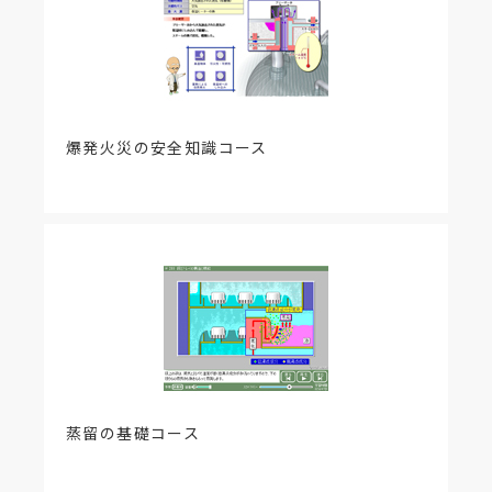
●空間速度の説明を以下のように変更しまし
た。
『「空間速度」は、標準状態での体積流量を触
媒層の体積で割った値。空間速度は、流体が液体で
あれば ＬＨＳＶまたは ＬＳＳＶ。流体流量を質量
とした場合、ＷＨＳＶまたはＷＳＳＶと呼ばれ、こ
のような計算式から算出します。』
爆発火災の安全知識コース
④1001 反応次数の決定①
●脱硫の説明を以下のように変更しました。
『ですから、石油に水素を加え、ニッケルな
どの触媒上で脱硫反応を行い、硫化水素の形で取り
除きます。』＜改訂情報 2016年9月26日＞
【該当項目、更新内容】
501アレニウスの式
「問題」の頻度因子Aの算出式の誤りを更新しまし
た。
正 A＝
誤 ln A＝
蒸留の基礎コース
＜改訂情報 2012年9月25日＞