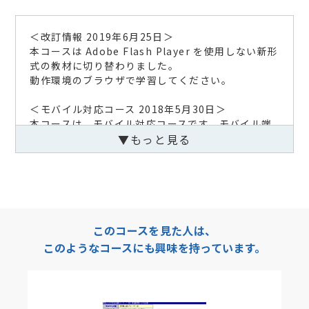
＜改訂情報 2019年6月25日＞
本コースは Adobe Flash Player を使用しない新形
式の教材に切り替わりました。
動作環境のブラウザで学習してください。
＜モバイル対応コース 2018年5月30日＞
本コースは、モバイル対応コースです。モバイル端
末からもご受講できます。
▼もっと見る
＜改訂情報 2018年5月30日＞
教材内容を以下のとおり改訂いたしました。
【該当項目、更新内容】
①スマホ、タブレット等モバイル端末に対応いた
このコースを見た人は、
しました。
このようなコースにも興味を持っています。
②教材内容のまとめPDFファイルを１ファイルに
まとめ、「学習のガイダンスと学習資料集」からダ
ウンロード可能となりました。
③904 空間速度