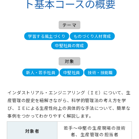
ト基本コースの概要
テーマ
学習する風土づくり
ものづくり人材育成
中堅社員の育成
対象
新人・若手社員
中堅社員
技術・技能職
インダストリアル・エンジニアリング（ＩＥ）について、生
産管理の歴史を紐解きながら、科学的管理法の考え方を学
び、ＩＥによる生産性向上の具体的な手法について、簡単な
事例をつかってわかりやすく解説します。
若手～中堅の生産現場の技術
対象者
者、生産管理の担当者