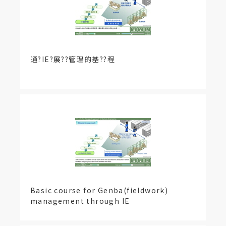
通?IE?展??管理的基??程
Basic course for Genba(fieldwork)
management through IE