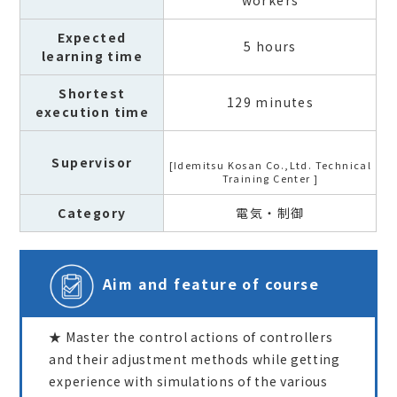
workers
Expected
5 hours
learning time
Shortest
129 minutes
execution time
Supervisor
Idemitsu Kosan Co.,Ltd. Technical
Training Center
Category
電気・制御
Aim and feature of course
★ Master the control actions of controllers
and their adjustment methods while getting
experience with simulations of the various