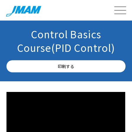
Control Basics
Course(PID Control)
印刷する