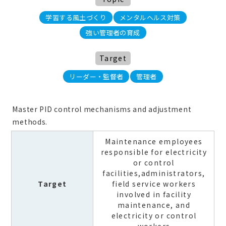
学習する風土づくり
メンタルヘルス対策
強い管理者の育成
Target
リーダー・監督者
管理者
Master PID control mechanisms and adjustment
methods.
Maintenance employees
responsible for electricity
or control
facilities,administrators,
Target
field service workers
involved in facility
maintenance, and
electricity or control