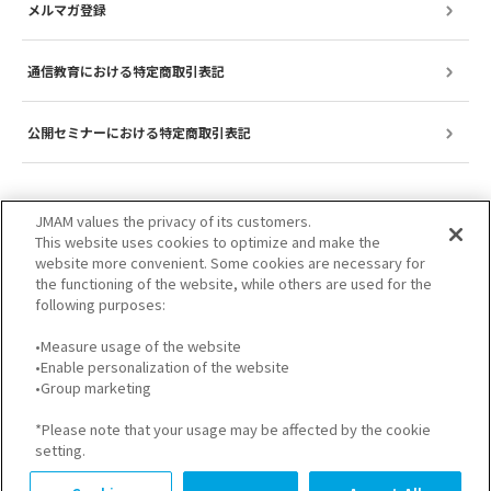
メルマガ登録
通信教育における特定商取引表記
公開セミナーにおける特定商取引表記
JMAM values the privacy of its customers.
This website uses cookies to optimize and make the
website more convenient. Some cookies are necessary for
the functioning of the website, while others are used for the
following purposes:
•Measure usage of the website
•Enable personalization of the website
サイトのご利用について
プライバシーポリシー
•Group marketing
GDPRプライバシーポリシー
個人情報保護方針
*Please note that your usage may be affected by the cookie
setting.