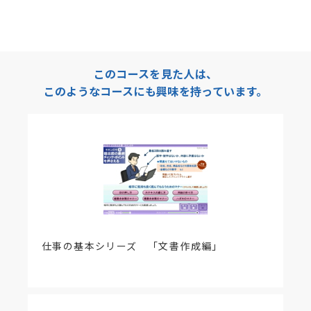
＜改訂情報 2019年7月19日＞
エッセンス&ドリルで確認！ 仕事の基本シリー
ズ 「ホウ・レン・ソウ編」は、
Adobe Flash Player を使用しない新形式の教材に
切り替わりました。
このコースを見た人は、
動作環境のブラウザで学習してください。
このようなコースにも興味を持っています。
＜スマホ・タブレット端末対応 2013年10月24日＞
本コースは、スマホ・タブレット端末対応コースで
す。スマホ・タブレット端末からもご受講できま
す。
＜更新情報 2013年10月24日＞
・モバイル対応（スマホ・タブレット）
・教材「3-3自分の責任や役割を明確にする」
実践ドリル３ コメント解説の修正
誤 対応策を複数考えた用意したうえで、
仕事の基本シリーズ 「文書作成編」
→正 対応策を複数考えたうえで、
【ご注意】学習途中でＰＣ、スマホ・タブレットお