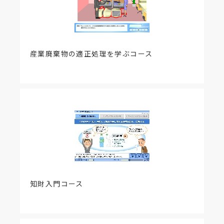
教材内容の改訂にあわせて、各学習資料（まとめ
PDFファイル）を改訂しました。
【該当項目】
1-1 防災の主役はだれ
産業廃棄物の適正処理を学ぶコース
【更新内容】
災害例示に効果音を追加しました。
【該当項目】
1-3 防災をプランニングするには
【更新内容】
字幕誤字を改訂しました。
【該当項目】
2-2 地震による被害
【更新内容】
アンケート結果の表示を追加しました。
知財入門コース
【該当項目】
2-3 地震のメカニズム、2-4 地震のゆれ
【更新内容】