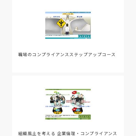
断層および断層がずれるアニメーションを改訂しま
した。
【該当項目】
2-4 地震のゆれ、2-5 地震の３つの性質
【更新内容】
プレート移動およびプレート付近の地震のアニメー
ションを改訂しました。
職場のコンプライアンスステップアップコース
【該当項目】
2-5 地震の３つの性質、2-7 地盤の影響
【更新内容】
「地震のゆれの周期」の表現を改訂しました。
【該当項目】
2-13 家具・じゅう器の配置
【更新内容】
節冒頭のクイズで、選択肢「本棚位置Ｃ」を選んだ
時に、解説の一部がスキップする不具合を改訂しま
した。
組織風土を考える 企業倫理・コンプライアンス