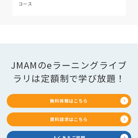
【該当項目】
コース
2-15 火災と避難場所
【更新内容】
「福祉避難所」の解説を追加しました。
避難場所･避難所一覧表「広域避難場所」の「避難
する状況、時期」の誤字を改訂しました。
【該当項目】
3-1 災害イマジネーション力を活かす、3-2 訓練
仕事中に地震に遭遇したら･･･、3-3 訓練 プライ
JMAMのeラーニングライブ
ベートで地震に遭遇したら･･･
【更新内容】
ラリは定額制で学び放題！
「発災2分後」の入力を削除しました。
地震想定をマグニチュード７・震度７に変更し、全
事例の例示内容を更新しました。
無料体験はこちら
資料請求はこちら
よくあるご質問