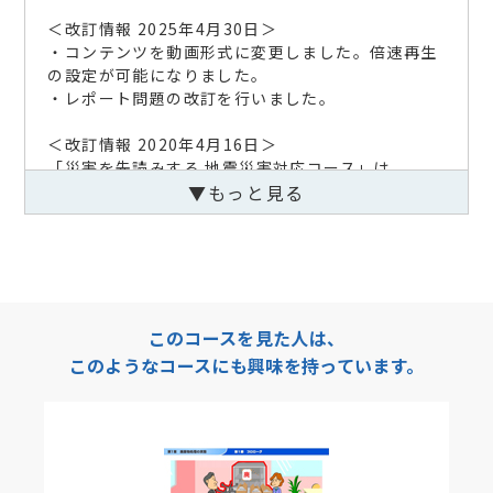
＜改訂情報 2025年4月30日＞
・コンテンツを動画形式に変更しました。倍速再生
の設定が可能になりました。
・レポート問題の改訂を行いました。
＜改訂情報 2020年4月16日＞
「災害を先読みする 地震災害対応コース」は、
Adobe Flash Player を使用しない新形式の教材に
▼もっと見る
切り替わりました。
動作環境のブラウザで学習してください。
＜モバイル対応コース 2015年3月30日＞
本コースは、モバイル対応コースです。モバイル端
末からもご受講できます。
このコースを見た人は、
このようなコースにも興味を持っています。
＜改訂情報 2012年3月13日＞
教材内容を以下の通り改訂いたしました。
【該当項目】
学習のガイダンスと学習資料集
【更新内容】