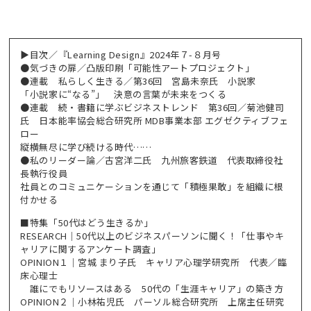
▶目次／『Learning Design』2024年７-８月号
●気づきの扉／凸版印刷「可能性アートプロジェクト」
●連載 私らしく生きる／第36回 宮島未奈氏 小説家
「小説家に“なる”」 決意の言葉が未来をつくる
●連載 続・書籍に学ぶビジネストレンド 第36回／菊池健司
氏 日本能率協会総合研究所 MDB事業本部 エグゼクティブフェ
ロー
縦横無尽に学び続ける時代……
●私のリーダー論／古宮洋二氏 九州旅客鉄道 代表取締役社
長執行役員
社員とのコミュニケーションを通じて「積極果敢」を組織に根
付かせる
■特集「50代はどう生きるか」
RESEARCH｜50代以上のビジネスパーソンに聞く！「仕事やキ
ャリアに関するアンケート調査」
OPINION１｜宮城 まり子氏 キャリア心理学研究所 代表／臨
床心理士
誰にでもリソースはある 50代の「生涯キャリア」の築き方
OPINION２｜小林祐児氏 パーソル総合研究所 上席主任研究