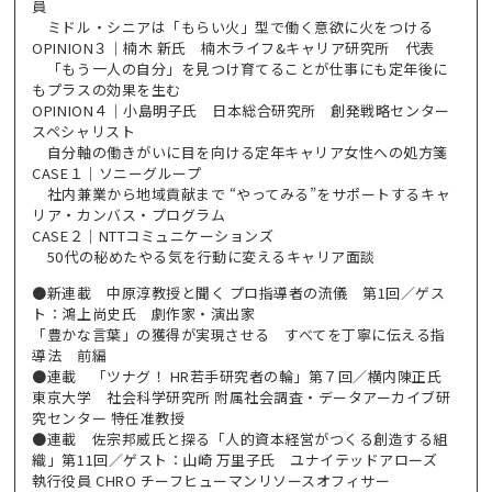
員
ミドル・シニアは「もらい火」型で働く意欲に火をつける
OPINION３｜楠木 新氏 楠木ライフ&キャリア研究所 代表
「もう一人の自分」を見つけ育てることが仕事にも定年後に
もプラスの効果を生む
OPINION４｜小島明子氏 日本総合研究所 創発戦略センター
スペシャリスト
自分軸の働きがいに目を向ける定年キャリア女性への処方箋
CASE１｜ソニーグループ
社内兼業から地域貢献まで “やってみる”をサポートするキャ
リア・カンバス・プログラム
CASE２｜NTTコミュニケーションズ
50代の秘めたやる気を行動に変えるキャリア面談
●新連載 中原淳教授と聞く プロ指導者の流儀 第1回／ゲス
ト：鴻上尚史氏 劇作家・演出家
「豊かな言葉」の獲得が実現させる すべてを丁寧に伝える指
導法 前編
●連載 「ツナグ！ HR若手研究者の輪」第７回／横内陳正氏
東京大学 社会科学研究所 附属社会調査・データアーカイブ研
究センター 特任准教授
●連載 佐宗邦威氏と探る「人的資本経営がつくる創造する組
織」第11回／ゲスト：山崎 万里子氏 ユナイテッドアローズ
執行役員 CHRO チーフヒューマンリソースオフィサー