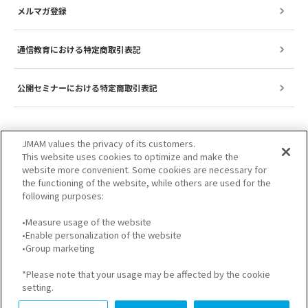
メルマガ登録
通信教育における特定商取引表記
公開セミナーにおける特定商取引表記
JMAM values the privacy of its customers.
This website uses cookies to optimize and make the
website more convenient. Some cookies are necessary for
the functioning of the website, while others are used for the
following purposes:
•Measure usage of the website
•Enable personalization of the website
サイトのご利用について
プライバシーポリシー
•Group marketing
GDPRプライバシーポリシー
個人情報保護方針
*Please note that your usage may be affected by the cookie
setting.