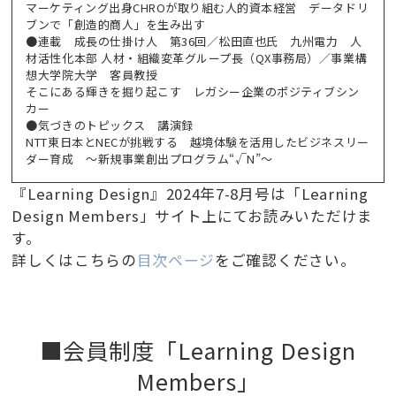
マーケティング出身CHROが取り組む人的資本経営 データドリ
ブンで「創造的商人」を生み出す
●連載 成長の仕掛け人 第36回／松田直也氏 九州電力 人
材活性化本部 人材・組織変革グループ長（QX事務局）／事業構
想大学院大学 客員教授
そこにある輝きを掘り起こす レガシー企業のポジティブシン
カー
●気づきのトピックス 講演録
NTT東日本とNECが挑戦する 越境体験を活用したビジネスリー
ダー育成 ～新規事業創出プログラム“√N”～
『Learning Design』2024年7-8月号は「Learning
Design Members」サイト上にてお読みいただけま
す。
詳しくはこちらの
目次ページ
をご確認ください。
■会員制度「Learning Design
Members」