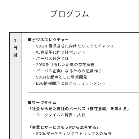
プログラム
■ビジネスレクチャー
1
・SDGｓ目標達成に向けたリスクとチャンス
日
・社会変革に伴う経営シフト
目
・パーパス経営とは？
・2030を目指した企業の存在意義
・パーパス企業になるための組織作り
・SDGsを起点とした事業開発
・ESG情報開示におけるコミットメント
■ワークタイム
「社会から見た自社のパーパス（存在意義）を考える」
・ワークタイムと発表・共有
「事業とサービスを５Pから思考する」
・SDGsマーケティングマトリックスの解説