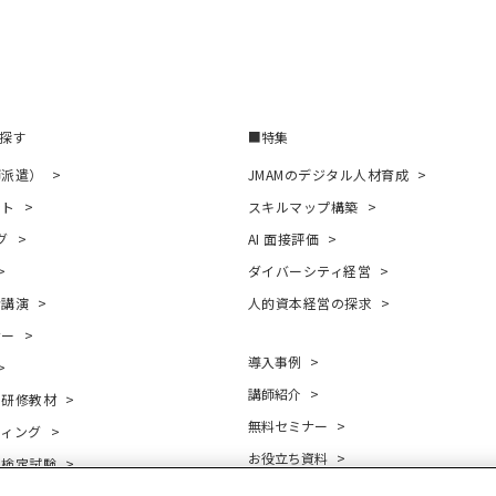
探す
特集
師派遣）
JMAMのデジタル人材育成
ント
スキルマップ構築
グ
AI 面接評価
ダイバーシティ経営
者講演
人的資本経営の探求
ナー
導入事例
講師紹介
・研修教材
無料セミナー
ティング
お役立ち資料
・検定試験
コラム