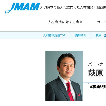
人的資本の最大化に向けた人材開発・組織
人材育成に対する考え
サー
人材育成支援TOP
講師紹介
萩原 
サービス紹介
パートナ
主要テーマ
から探す
萩原
管理職育成
事業戦
リーダーシップ開発
新人・若手社員育成