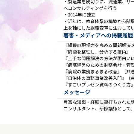
・製造業を皮切りに、流通業、サー
へコンサルティングを行う
・2014年に独立
・近年は、教育体系の構築から階
上を軸にした組織変革に注力して
著書・メディアへの掲載履歴
『組織の現場力を高める問題解決
『問題を整理し、分析する技術』（
『上手な問題解決の方法が面白いほ
『病院経営のための財務会計・管理
『病院の業務まるまる改善』（共著
『自治体の事務事業改善入門』（共
『すごいプレゼン資料のつくり方』
メッセージ
豊富な知識・経験に裏打ちされた
コンサルタント、研修講師として