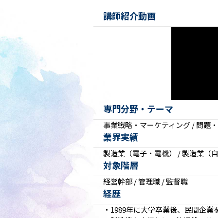
次世代リーダー育成
講師紹介動画
キャリア自律
人的資本の最大化
専門分野・テーマ
事業戦略・マーケティング / 問題・課
業界実績
製造業（電子・電機） / 製造業（自
対象階層
経営幹部 / 管理職 / 監督職
経歴
・1989年に大学卒業後、民間企業