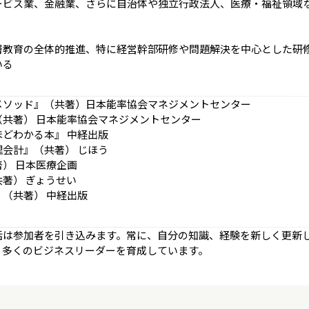
ビス業、金融業、さらに自治体や独立行政法人、医療・福祉領域な
層教育の全体的推進、特に経営幹部研修や問題解決を中心とした研
いる
メソッド』（共著）日本能率協会マネジメントセンター
共著） 日本能率協会マネジメントセンター
どわかる本』 中経出版
会計』（共著） じほう
） 日本医療企画
著） ぎょうせい
（共著） 中経出版
話は参加者を引き込みます。常に、自分の知識、経験を新しく更新
、多くのビジネスリーダーを育成しています。