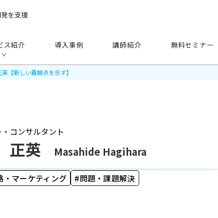
開発を支援
ビス紹介
導入事例
講師紹介
無料セミナー
正英【新しい着眼点を示す】
ー・コンサルタント
手法
から探す
 正英
Masahide Hagihara
研修（講師派遣）
公開セミナー
略・マーケティング
問題・課題解決
アセスメント
越境学習
eラーニング
映像教材・研修教材