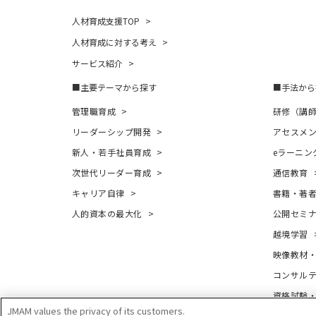
人材育成支援TOP
人材育成に対する考え
サービス紹介
主要テーマから探す
手法から
管理職育成
研修（講
リーダーシップ開発
アセスメ
新人・若手社員育成
eラーニン
次世代リーダー育成
通信教育
キャリア自律
書籍・著
人的資本の最大化
公開セミ
越境学習
映像教材
コンサル
資格試験
JMAM values the privacy of its customers.