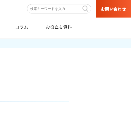
お問い合わせ
コラム
お役立ち資料
条件
から探す
階層・職種などの育成対象者や
目的・研修テーマなどの条件から
絞り込み検索ができます。
条件から探す