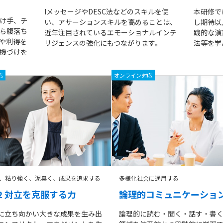
IメッセージやDESC法などのスキルを使
本研修で
け手、チ
い、アサーションスキルを高めることは、
し期待以
ら腹落ち
近年注目されているエモーショナルインテ
践的な演
や利得を
リジェンスの強化にもつながります。
法等を学
機づけを
応
オンライン対応
、粘り強く、泥臭く、成果を追求する
多様化社会に通用する
72 対立を克服する力
論理的コミュニケーショ
に立ち向かい大きな成果を生み出
論理的に読む・聞く・話す・書く