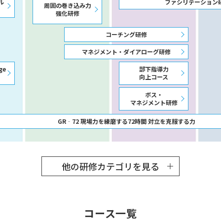
ファシリテーション
ル
周囲の巻き込み力
強化研修
コーチング研修
マネジメント・ダイアローグ研修
ge
部下指導力
向上コース
ボス・
マネジメント研修
GR‐72 現場力を練磨する72時間 対立を克服する力
他の研修カテゴリを見る
コース一覧