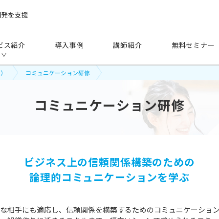
開発を支援
ビス紹介
導入事例
講師紹介
無料セミナー
ン）
コミュニケーション研修
コミュニケーション研修
手法
から探す
ビジネス上の信頼関係構築のための
研修（講師派遣）
公開セミナー
論理的コミュニケーションを学ぶ
アセスメント
越境学習
eラーニング
映像教材・研修教材
な相手にも適応し、信頼関係を構築するためのコミュニケーショ