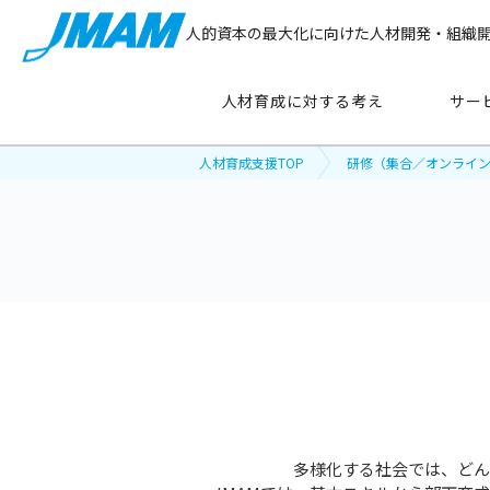
人的資本の最大化に向けた人材開発・組織
人材育成に対する考え
サー
人材育成支援TOP
研修（集合／オンライ
サービス紹介
主要テーマ
から探す
管理職育成
リーダーシップ開発
新人・若手社員育成
多様化する社会では、どん