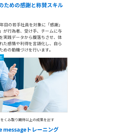
のための感謝と称賛スキル
3年目の若手社員を対象に「感謝」
」が行為者、受け手、チームに与
を実践データから腹落ちさせ、体
れた感情や利得を言語化し、自ら
ための動機づけを行います。
応
意をくみ取り期待以上の成果を出す
the messageトレーニング