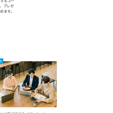
できるコー
、プレゼ
深めます。
応