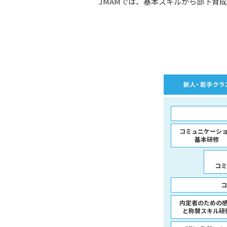
JMAMでは、基本スキルから部下育
次世代リーダー育成
キャリア自律
人的資本の最大化
コミュニケーシ
基本研修
コミ
コ
内定者のための
と称賛スキル研