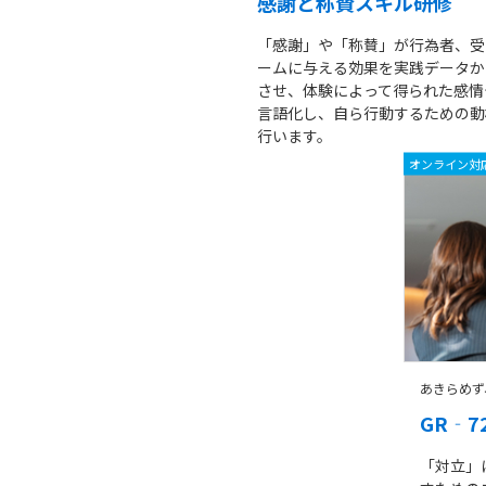
感謝と称賛スキル研修
「感謝」や「称賛」が行為者、受
ームに与える効果を実践データか
させ、体験によって得られた感情
言語化し、自ら行動するための動
行います。
オンライン対
あきらめず
GR‐
「対立」