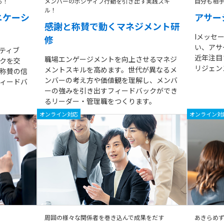
る！
メンバーのポジティブ行動を引き出す実践スキ
自分も相
ル！
ニケーシ
アサー
感謝と称賛で動くマネジメント研
Iメッセ
修
い、アサ
ティブ
近年注目
職場エンゲージメントを向上させるマネジ
クを交
リジェン
メントスキルを高めます。世代が異なるメ
称賛の信
ンバーの考え方や価値観を理解し、メンバ
ィードバ
ーの強みを引き出すフィードバックができ
るリーダー・管理職をつくります。
オンライン対応
オンライン対
周囲の様々な関係者を巻き込んで成果をだす
あきらめ