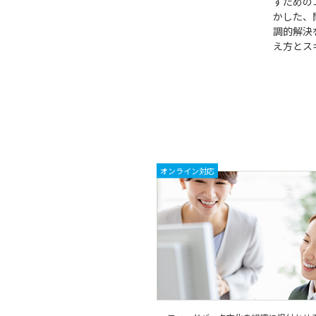
すための
かした、
調的解決
え方とス
オンライン対応