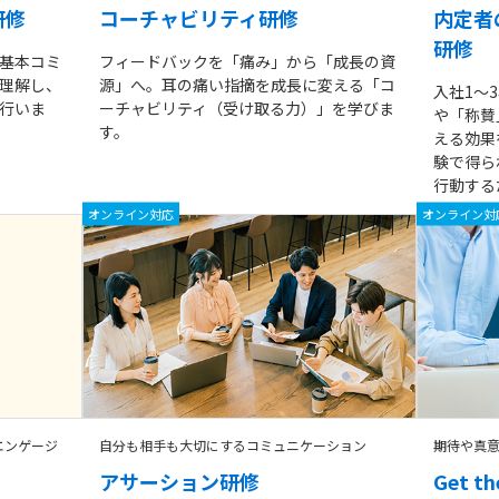
研修
コーチャビリティ研修
内定者
研修
基本コミ
フィードバックを「痛み」から「成長の資
理解し、
源」へ。耳の痛い指摘を成長に変える「コ
入社1～
行いま
ーチャビリティ（受け取る力）」を学びま
や「称賛
す。
える効果
験で得ら
行動する
オンライン対応
オンライン対
エンゲージ
自分も相手も大切にするコミュニケーション
期待や真
アサーション研修
Get 