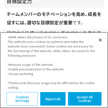
目標設定力
チームメンバーのモチベーションを高め、成長を
促すには、適切な目標設定が重要
です。
設定する目標は低すぎても高すぎても効果を発
JMAM values the privacy of its customers.
揮しません。実現可能な目標を正しく設定できる
This website uses cookies to optimize and make the
website more convenient. Some cookies are necessary for
能力が管理職に求められます。
the functioning of the website, while others are used for the
following purposes:
状況把握力
•Measure usage of the website
•Enable personalization of the website
•Group marketing
組織やチームにおいて、
高いパフォーマンスや良
*Please note that your usage may be affected by the cookie
好な人間関係を維持するには、状況を把握する
setting.
能力が欠かせません。
状況を適切に把握できな
Cookies
Accept All
Reject All
Settings
Cookies
いと、何かトラブルが起きた際などに迅速に対応