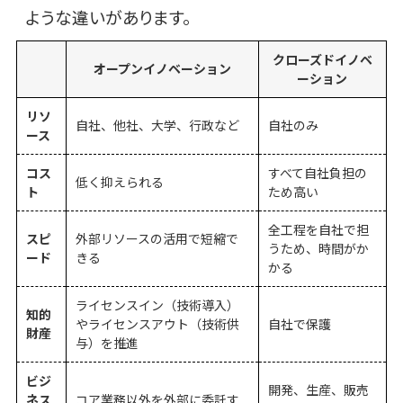
ような違いがあります。
クローズドイノベ
オープンイノベーション
ーション
リソ
自社、他社、大学、行政など
自社のみ
ース
コス
すべて自社負担の
低く抑えられる
ト
ため高い
全工程を自社で担
スピ
外部リソースの活用で短縮で
うため、時間がか
ード
きる
かる
ライセンスイン（技術導入）
知的
やライセンスアウト（技術供
自社で保護
財産
与）を推進
ビジ
開発、生産、販売
ネス
コア業務以外を外部に委託す