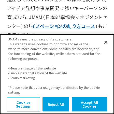
アイデア発想や事業開発に強いキーパーソンの
育成なら、JMAM（日本能率協会マネジメントセ
ンター）の「
イノベーションの創り方コース
」もご
活用ください。
JMAM values the privacy of its customers.
This website uses cookies to optimize and make the
website more convenient. Some cookies are necessary for
研究開発
the functioning of the website, while others are used for the
following purposes:
オープンイノベーションのメリットは、自社に不足
•Measure usage of the website
する技術や発想を外部から得られる点ですが、す
•Enable personalization of the website
•Group marketing
べての面で外部委託を推奨しているわけではあ
*Please note that your usage may be affected by the cookie
りません。
自社の企業競争力を維持するために
setting.
も、研究開発においてコア技術は磨き続ける必
Cookies
Accept All
Reject All
Settings
Cookies
要があります。