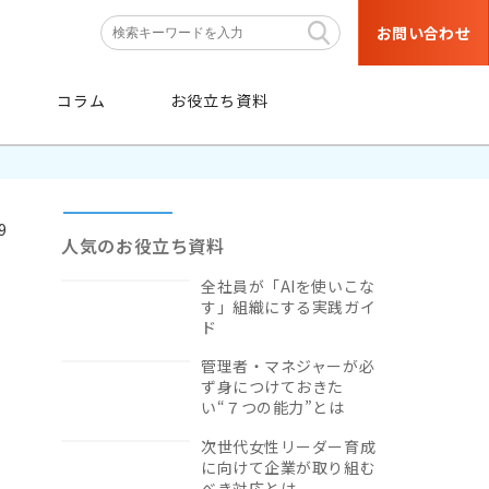
お問い合わせ
コラム
お役立ち資料
9
人気のお役立ち資料
全社員が「AIを使いこな
す」組織にする実践ガイ
条件
から探す
ド
管理者・マネジャーが必
階層・職種などの育成対象者や
ず身につけておきた
目的・研修テーマなどの条件から
い“７つの能力”とは
絞り込み検索ができます。
次世代女性リーダー育成
に向けて企業が取り組む
条件から探す
べき対応とは