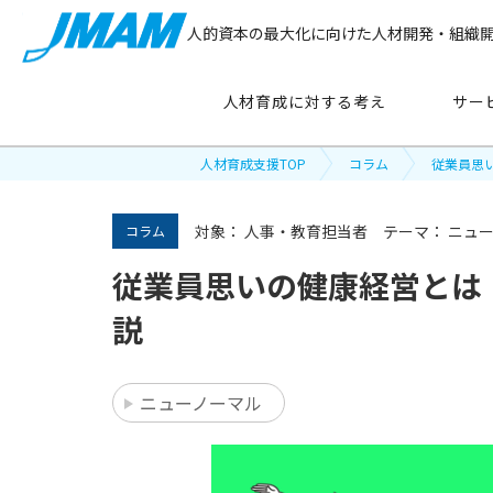
人的資本の最大化に向けた人材開発・組織
人材育成に対する考え
サー
人材育成支援TOP
コラム
従業員思
サービス紹介
対象：
人事・教育担当者
テーマ：
ニュ
コラム
従業員思いの健康経営とは
主要テーマ
から探す
説
管理職育成
ニューノーマル
リーダーシップ開発
新人・若手社員育成