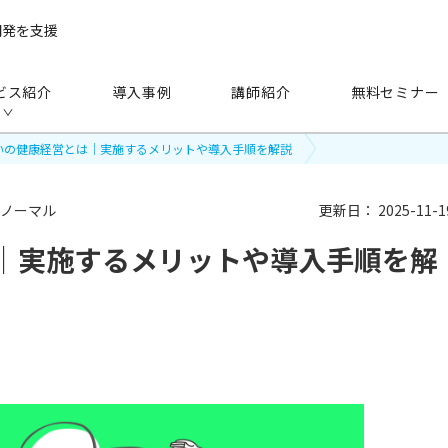
開発を支援
ビス紹介
導入事例
講師紹介
無料セミナー
いの健康経営とは｜実施するメリットや導入手順を解説
ーノーマル
更新日：
2025-11-1
｜実施するメリットや導入手順を解
手法
から探す
研修（講師派遣）
公開セミナー
アセスメント
越境学習
eラーニング
映像教材・研修教材