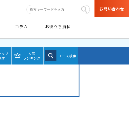
お問い合わせ
コラム
お役立ち資料
マップ
人気
コース検索
探す
ランキング
条件
から探す
階層・職種などの育成対象者や
目的・研修テーマなどの条件から
絞り込み検索ができます。
条件から探す