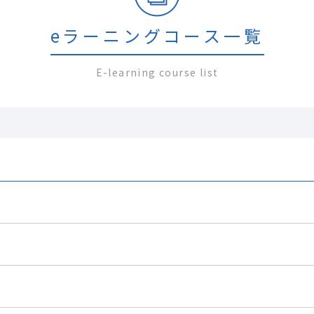
通信教育
コンサルティング
書籍・著者講演
資格試験・検定試験
eラーニングコース一覧
E-learning course list