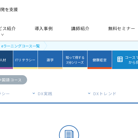
開発を支援
ビス紹介
導入事例
講師紹介
無料セミナー
eラーニングコース一覧
コース
知って得する
X人材
ITリテラシー
語学
健康経営
から
3分シリーズ
中国語コース
手法
から探す
ラシー
DX実践
DXトレンド
研修（講師派遣）
公開セミナー
アセスメント
越境学習
eラーニング
映像教材・研修教材