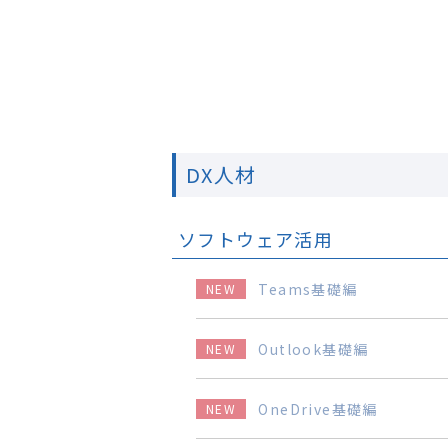
次世代リーダー育成
キャリア自律
人的資本の最大化
DX人材
ソフトウェア活用
Teams基礎編
NEW
Outlook基礎編
NEW
OneDrive基礎編
NEW