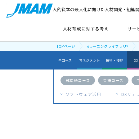
人的資本の最大化に向けた人材開発・組織
人材育成に対する考え
サー
TOPページ
eラーニングライブラリ®
全コース
マネジメント
技術・技能
D
サービス紹介
日本語コース
英語コース
主要テーマ
から探す
ソフトウェア活用
DXリテ
管理職育成
リーダーシップ開発
新人・若手社員育成