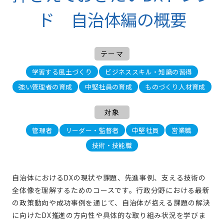
ド 自治体編の概要
テーマ
学習する風土づくり
ビジネススキル・知識の習得
強い管理者の育成
中堅社員の育成
ものづくり人材育成
対象
管理者
リーダー・監督者
中堅社員
営業職
技術・技能職
自治体におけるDXの現状や課題、先進事例、支える技術の
全体像を理解するためのコースです。行政分野における最新
の政策動向や成功事例を通じて、自治体が抱える課題の解決
に向けたDX推進の方向性や具体的な取り組み状況を学びま