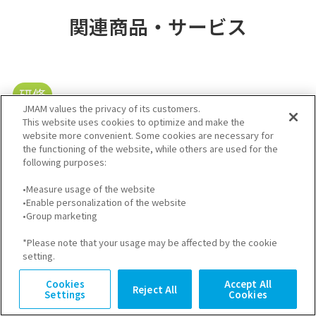
関連商品・サービス
研修
JMAM values the privacy of its customers.
シェアド・リーダーシップ研修
This website uses cookies to optimize and make the
website more convenient. Some cookies are necessary for
メンバー全員のリーダーシップを引き出す「管
the functioning of the website, while others are used for the
理職の働きかけ」を体得する
following purposes:
•Measure usage of the website
研修
•Enable personalization of the website
•Group marketing
リーダーシップ開発研修
*Please note that your usage may be affected by the cookie
「リーダーシップ開発」のための管理職～若手
setting.
層までの研修コース一覧です
Cookies
Accept All
Reject All
Settings
Cookies
通信教育