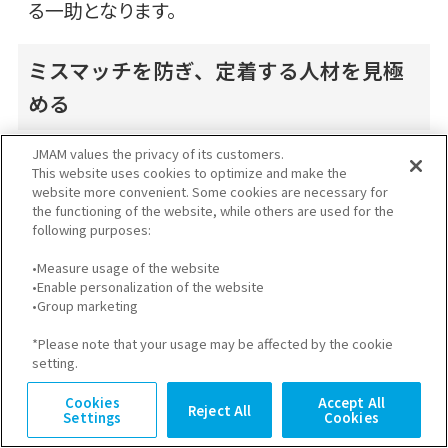
る一助となります。
ミスマッチを防ぎ、定着する人材を見極
める
中小企業にとって、入社後のミスマッチや早期離
JMAM values the privacy of its customers.
This website uses cookies to optimize and make the
職は採用コストや現場負担に直結する重大な課
website more convenient. Some cookies are necessary for
the functioning of the website, while others are used for the
題です。QAmatch™では、
AIが候補者の回答内
following purposes:
容や話し方のニュアンスから人物特性を多角的
•Measure usage of the website
•Enable personalization of the website
に分析
し、可視化することができます。表面的な
•Group marketing
スキルや経歴だけでなく、企業文化との相性や
*Please note that your usage may be affected by the cookie
setting.
価値観の傾向まで把握できるため、選考段階で
の見極め精度が大きく向上します。その結果、入
Cookies
Accept All
Reject All
Settings
Cookies
社後のギャップを未然に防ぎ、育成にかかる負担