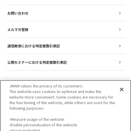
お問い合わせ
メルマガ登録
通信教育における特定商取引表記
公開セミナーにおける特定商取引表記
JMAM values the privacy of its customers.
This website uses cookies to optimize and make the
website more convenient. Some cookies are necessary for
the functioning of the website, while others are used for the
following purposes:
•Measure usage of the website
•Enable personalization of the website
サイトのご利用について
プライバシーポリシー
•Group marketing