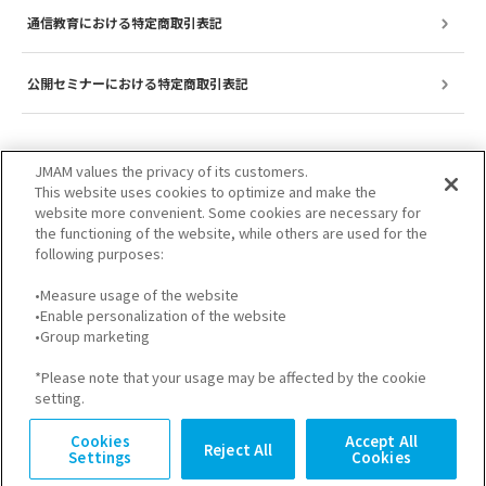
通信教育における特定商取引表記
公開セミナーにおける特定商取引表記
JMAM values the privacy of its customers.
This website uses cookies to optimize and make the
website more convenient. Some cookies are necessary for
the functioning of the website, while others are used for the
following purposes:
•Measure usage of the website
•Enable personalization of the website
サイトのご利用について
プライバシーポリシー
•Group marketing
GDPRプライバシーポリシー
個人情報保護方針
*Please note that your usage may be affected by the cookie
setting.
Cookies
Accept All
Reject All
Settings
Cookies
© JMA Management Center Inc.