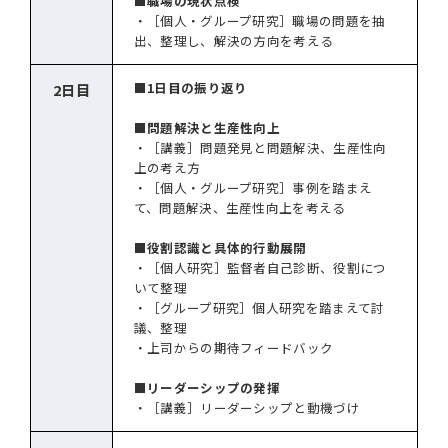
■職場の現状点検
・［個人・グループ研究］職場の問題を抽
出、整理し、解決の方向を考える
■1日目の振り返り
2日目
■問題解決と生産性向上
・［講義］問題発見と問題解決、生産性向
上の考え方
・［個人・グループ研究］事例を踏まえ
て、問題解決、生産性向上を考える
■役割認識と具体的行動展開
・［個人研究］監督者自己診断、役割につ
いて整理
・［グループ研究］個人研究を踏まえて討
議、整理
・上司からの期待フィードバック
■リーダーシップの発揮
・［講義］リーダーシップと動機づけ