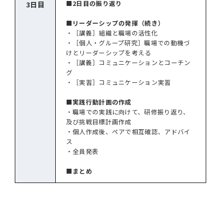
■2日目の振り返り
3日目
■リーダーシップの発揮（続き）
・［講義］組織と職場の活性化
・［個人・グループ研究］職場での動機づ
けとリーダーシップを考える
・［講義］コミュニケーションとコーチン
グ
・［実習］コミュニケーション実習
■実践行動計画の作成
・職場での実践に向けて、研修振り返り、
及び挑戦目標計画作成
・個人作成後、ペアで相互確認、アドバイ
ス
・全員発表
■まとめ