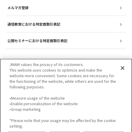
メルマガ登録
通信教育における特定商取引表記
公開セミナーにおける特定商取引表記
JMAM values the privacy of its customers.
This website uses cookies to optimize and make the
website more convenient. Some cookies are necessary for
the functioning of the website, while others are used for the
following purposes:
•Measure usage of the website
•Enable personalization of the website
サイトのご利用について
プライバシーポリシー
•Group marketing
GDPRプライバシーポリシー
個人情報保護方針
*Please note that your usage may be affected by the cookie
setting.