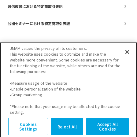
通信教育における特定商取引表記
公開セミナーにおける特定商取引表記
JMAM values the privacy of its customers.
This website uses cookies to optimize and make the
website more convenient. Some cookies are necessary for
the functioning of the website, while others are used for the
following purposes:
•Measure usage of the website
•Enable personalization of the website
サイトのご利用について
プライバシーポリシー
•Group marketing
GDPRプライバシーポリシー
個人情報保護方針
*Please note that your usage may be affected by the cookie
setting.
Cookies
Accept All
Reject All
Settings
Cookies
© JMA Management Center Inc.