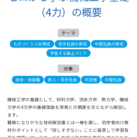
（4力）の概要
テーマ
ものづくり人材育成
若手社員の育成
中堅社員の育成
学習する風土づくり
対象
技術・技能職
新人・若手社員
内定者
中堅社員
機械工学の基礎として、材料力学、流体力学、熱力学、機械
力学の4力学の基礎理論を実務との関連を交えながら解説し
ます。
難解になりがちな技術解説書とは一線を画し、初学者向け教
材のポイントとして「詳しすぎない」ことに留意して学習負