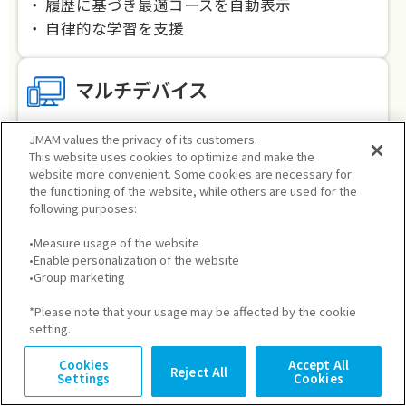
履歴に基づき最適コースを自動表示
自律的な学習を支援
マルチデバイス
PC・スマホ・タブレットに対応
JMAM values the privacy of its customers.
This website uses cookies to optimize and make the
場所を選ばず学習可能
website more convenient. Some cookies are necessary for
the functioning of the website, while others are used for the
following purposes:
コース設定と
受講フォロー
•Measure usage of the website
•Enable personalization of the website
必須・おすすめコースを個別または一括で設定
•Group marketing
可能
学習期間に応じでフォローアップメールを配信
*Please note that your usage may be affected by the cookie
setting.
可能
Cookies
Accept All
Reject All
Settings
Cookies
独自コンテンツ作成
・管理