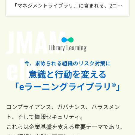
【重要】eラーニングライブラリ® コース廃講について
【新コース追加】「健康経営ライブラリ」に2コースが追加されました。
「マネジメントライブラリ」に含まれる、2コースの内容が改訂されました。
JMAM
Library Learning
elearning
今、求められる組織のリスク対策に
意識と行動を変える
「eラーニングライブラリ®」
コンプライアンス、ガバナンス、ハラスメン
ト、そして情報セキュリティ。
これらは企業基盤を支える重要テーマであり、