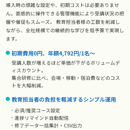
導入時の煩雑な設定や、初期コストは必要ありませ
ん。直感的に操作できる管理機能により受講状況の把
握や催促もスムーズ。 教育担当者様の工数を削減し
ながら、全社規模での継続的な学びを低予算で実現し
ます。
初期費用0円、年額4,792円/1名〜
受講人数が増えるほど単価が下がるボリュームデ
ィスカウント。
集合研修に比べ、会場・移動・宿泊費などのコス
トを大幅削減。
教育担当者の負担を軽減するシンプル運用
必須/推奨コース設定
進捗リマインド自動配信
修了データ一括集計・CSV出力