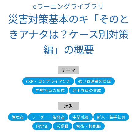
eラーニングライブラリ
災害対策基本のキ「そのと
きアナタは？ケース別対策
編」の概要
テーマ
CSR・コンプライアンス
強い管理者の育成
中堅社員の育成
若手社員の育成
対象
管理者
リーダー・監督者
中堅社員
新人・若手社員
内定者
営業職
技術・技能職