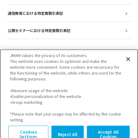
通信教育における特定商取引表記
公開セミナーにおける特定商取引表記
JMAM values the privacy of its customers.
This website uses cookies to optimize and make the
website more convenient. Some cookies are necessary for
the functioning of the website, while others are used for the
following purposes:
•Measure usage of the website
•Enable personalization of the website
サイトのご利用について
プライバシーポリシー
•Group marketing
GDPRプライバシーポリシー
個人情報保護方針
*Please note that your usage may be affected by the cookie
setting.
Cookies
Accept All
Reject All
Settings
Cookies