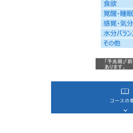
次世代リーダー育成
キャリア自律
人的資本の最大化
コースの