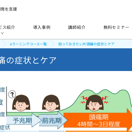
開発を支援
ビス紹介
導入事例
講師紹介
無料セミナー
eラーニングコース一覧
知っておきたい片頭痛の症状とケア
痛の症状とケア
手法
から探す
研修（講師派遣）
公開セミナー
アセスメント
越境学習
eラーニング
映像教材・研修教材