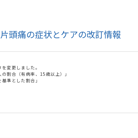
い片頭痛の症状とケアの改訂情報
タを変更しました。
人の割合（有病率、15歳以上）」
を基準とした割合」