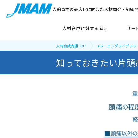
人的資本の最大化に向けた人材開発・組織
人材育成に対する考え
サー
人材育成支援TOP
eラーニングライブラリ
知っておきたい片頭
サービス紹介
主要テーマ
から探す
管理職育成
リーダーシップ開発
新人・若手社員育成