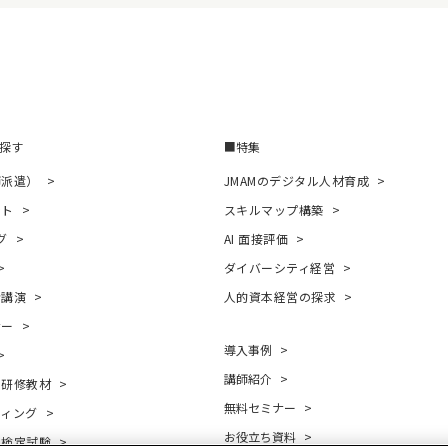
探す
特集
師派遣）
JMAMのデジタル人材育成
ント
スキルマップ構築
グ
AI 面接評価
ダイバーシティ経営
者講演
人的資本経営の探求
ナー
導入事例
講師紹介
・研修教材
無料セミナー
ティング
お役立ち資料
・検定試験