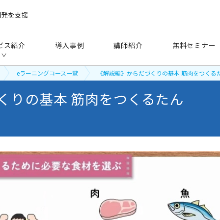
開発を支援
ビス紹介
導入事例
講師紹介
無料セミナー
eラーニングコース一覧
《解説編》からだづくりの基本 筋肉をつくる
くりの基本 筋肉をつくるたん
手法
から探す
研修（講師派遣）
公開セミナー
アセスメント
越境学習
eラーニング
映像教材・研修教材