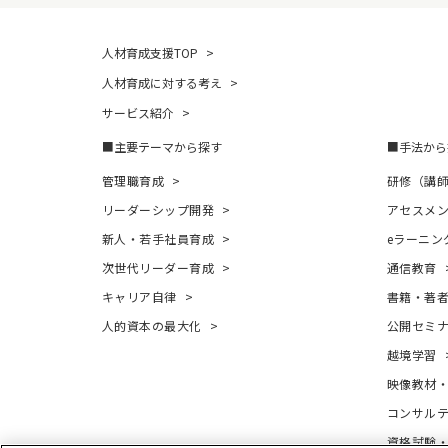
人材育成支援TOP
人材育成に対する考え
サービス紹介
主要テーマから探す
手法から
管理職育成
研修（講
リーダーシップ開発
アセスメ
新人・若手社員育成
eラーニン
次世代リーダー育成
通信教育
キャリア自律
書籍・著
人的資本の最大化
公開セミ
越境学習
映像教材
コンサル
資格試験