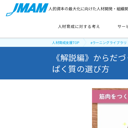
人的資本の最大化に向けた人材開発・組織
人材育成に対する考え
サー
人材育成支援TOP
eラーニングライブラリ
《解説編》からだづ
サービス紹介
ぱく質の選び方
主要テーマ
から探す
管理職育成
リーダーシップ開発
新人・若手社員育成