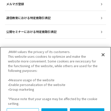
メルマガ登録
通信教育における特定商取引表記
公開セミナーにおける特定商取引表記
JMAM values the privacy of its customers.
This website uses cookies to optimize and make the
website more convenient. Some cookies are necessary for
the functioning of the website, while others are used for the
following purposes:
•Measure usage of the website
•Enable personalization of the website
サイトのご利用について
プライバシーポリシー
•Group marketing
GDPRプライバシーポリシー
個人情報保護方針
*Please note that your usage may be affected by the cookie
setting.