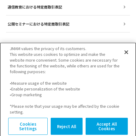
通信教育における特定商取引表記
公開セミナーにおける特定商取引表記
JMAM values the privacy of its customers.
This website uses cookies to optimize and make the
website more convenient. Some cookies are necessary for
the functioning of the website, while others are used for the
following purposes:
•Measure usage of the website
•Enable personalization of the website
サイトのご利用について
プライバシーポリシー
•Group marketing
GDPRプライバシーポリシー
個人情報保護方針
*Please note that your usage may be affected by the cookie
setting.
Cookies
Accept All
Reject All
Settings
Cookies
© JMA Management Center Inc.