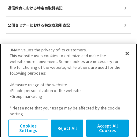
通信教育における特定商取引表記
公開セミナーにおける特定商取引表記
JMAM values the privacy of its customers.
This website uses cookies to optimize and make the
website more convenient. Some cookies are necessary for
the functioning of the website, while others are used for the
following purposes:
•Measure usage of the website
•Enable personalization of the website
サイトのご利用について
プライバシーポリシー
•Group marketing
GDPRプライバシーポリシー
個人情報保護方針
*Please note that your usage may be affected by the cookie
setting.
Cookies
Accept All
Reject All
Settings
Cookies
© JMA Management Center Inc.