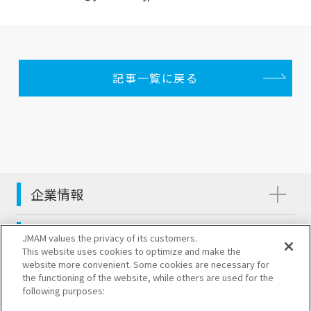
記事一覧に戻る
企業情報
サステナビリティ
JMAM values the privacy of its customers.
This website uses cookies to optimize and make the
website more convenient. Some cookies are necessary for
商品・サービス
the functioning of the website, while others are used for the
following purposes: