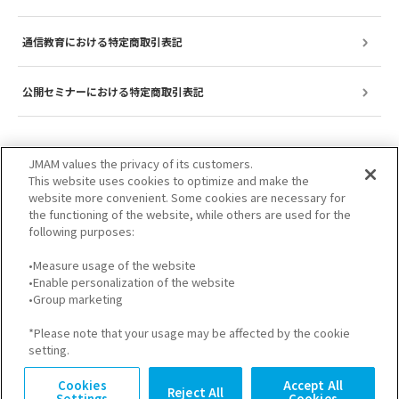
通信教育における特定商取引表記
公開セミナーにおける特定商取引表記
JMAM values the privacy of its customers.
This website uses cookies to optimize and make the
website more convenient. Some cookies are necessary for
the functioning of the website, while others are used for the
following purposes:
•Measure usage of the website
•Enable personalization of the website
サイトのご利用について
プライバシーポリシー
•Group marketing
GDPRプライバシーポリシー
個人情報保護方針
*Please note that your usage may be affected by the cookie
setting.
Cookies
Accept All
Reject All
Settings
Cookies