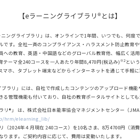
【eラーニングライブラリ®とは】
ラーニングライブラリ」は、オンラインで1年間、いつでも、何度
ルです。全社一斉のコンプライアンス・ハラスメント防止教育や
員への教育、英語・中国語などのグローバル教育他、幅広く活用
※2
テーマ全240コースを一人あたり年間8,470円(税込み)
とい
スマホ、タブレット端末などからインターネットを通じて手軽に
イブラリ」には、自社で作成したコンテンツのアップロード機能
きる管理機能も付いており、自社の教育ポータルサイトとしても
ラリ®」 は、株式会社日本能率協会マネジメントセンター（JM
p/hrm/elearning_lib/
（2024年４月現在 240コース）を10名さま、8万4700円（消
なります。ご契約内容に応じて、費用は変動いたします。