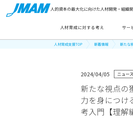
人的資本の最大化に向けた人材開発・組織
人材育成に対する考え
サー
人材育成支援TOP
新着情報
新たな
サービス紹介
2024/04/05
ニュー
主要テーマ
から探す
新たな視点の
力を身につける
管理職育成
考入門【理解
リーダーシップ開発
新人・若手社員育成