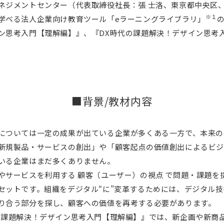
通信教育
コンサルティング
ネジメントセンター（代表取締役社長：張 士洛、東京都中央区、
※１
学べる法人企業向け教育ツール「eラーニングライブラリ」
書籍・著者講演
資格試験・検定試験
ン思考入門【理解編】』、『DX時代の課題解決！デザイン思考入
■背景/教材内容
については一定の成果が出ている企業が多くある一方で、本来の
新規製品・サービスの創出」や「顧客起点の価値創出によるビ
いる企業はまだ多くありません。
やサービスを利用する 顧客（ユーザー）の視点 で問題・課題を
セットです。組織をデジタル“に”変革するためには、デジタル
り合う部分を探し、顧客への価値を再考する必要があります。
の課題解決！デザイン思考入門【理解編】』では、新企画や新商