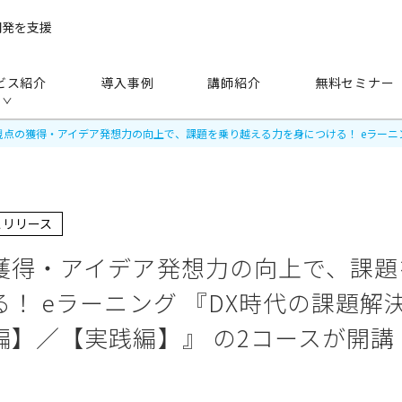
開発を支援
ビス紹介
導入事例
講師紹介
無料セミナー
視点の獲得・アイデア発想力の向上で、課題を乗り越える力を身につける！ eラーニン
スリリース
手法
から探す
獲得・アイデア発想力の向上で、課題
！ eラーニング 『DX時代の課題解
研修（講師派遣）
公開セミナー
編】／【実践編】』 の2コースが開講
アセスメント
越境学習
eラーニング
映像教材・研修教材