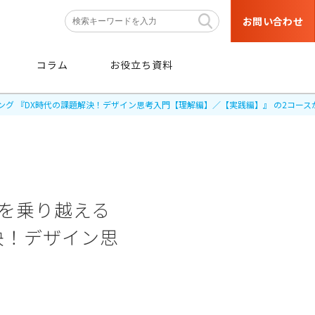
お問い合わせ
コラム
お役立ち資料
グ 『DX時代の課題解決！デザイン思考入門【理解編】／【実践編】』 の2コース
条件
から探す
を乗り越える
決！デザイン思
階層・職種などの育成対象者や
目的・研修テーマなどの条件から
絞り込み検索ができます。
条件から探す