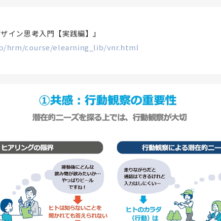
デザイン思考入門【実践編】』
p/hrm/course/elearning_lib/vnr.html