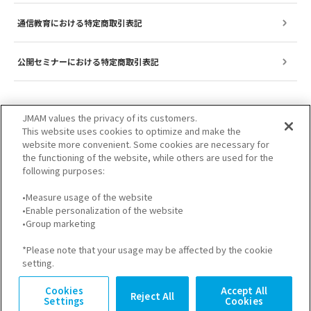
通信教育における特定商取引表記
公開セミナーにおける特定商取引表記
JMAM values the privacy of its customers.
This website uses cookies to optimize and make the
website more convenient. Some cookies are necessary for
the functioning of the website, while others are used for the
following purposes:
•Measure usage of the website
•Enable personalization of the website
サイトのご利用について
プライバシーポリシー
•Group marketing
GDPRプライバシーポリシー
個人情報保護方針
*Please note that your usage may be affected by the cookie
setting.
Cookies
Accept All
Reject All
Settings
Cookies
© JMA Management Center Inc.