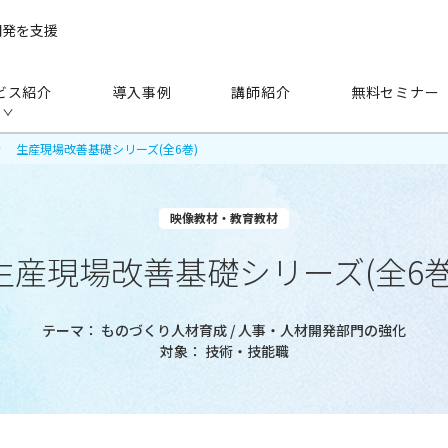
開発を支援
ビス紹介
導入事例
講師紹介
無料セミナー
生産現場改善基礎シリーズ(全6巻)
映像教材・教育教材
生産現場改善基礎シリーズ(全6巻
手法
から探す
テーマ
ものづくり人材育成 / 人事・人材開発部門の強化
研修（講師派遣）
公開セミナー
対象
技術・技能職
アセスメント
越境学習
eラーニング
映像教材・研修教材