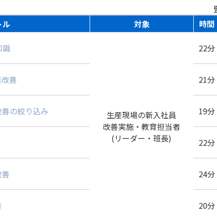
通信教育
コンサルティング
書籍・著者講演
資格試験・検定試験
トル
対象
時間
知識
22分
業改善
21分
改善の絞り込み
19分
生産現場の新入社員
改善実施・教育担当者
(リーダー・班長)
22分
改善
24分
善
20分