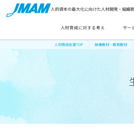
人的資本の最大化に向けた人材開発・組織
人材育成に対する考え
サー
人材育成支援TOP
映像教材・教育教材
サービス紹介
主要テーマ
から探す
管理職育成
リーダーシップ開発
新人・若手社員育成