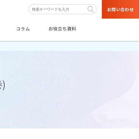
お問い合わせ
コラム
お役立ち資料
)
条件
から探す
階層・職種などの育成対象者や
目的・研修テーマなどの条件から
絞り込み検索ができます。
条件から探す