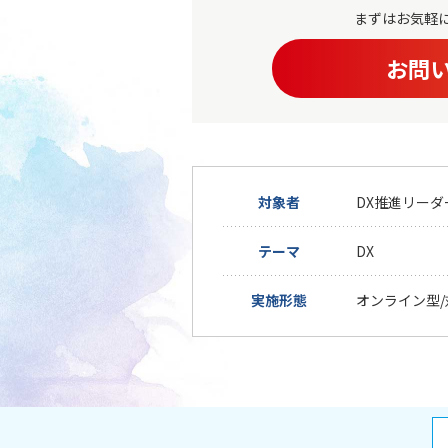
次世代リーダー育成
まずはお気軽
キャリア自律
お問
人的資本の最大化
対象者
DX推進リーダ
テーマ
DX
実施形態
オンライン型/