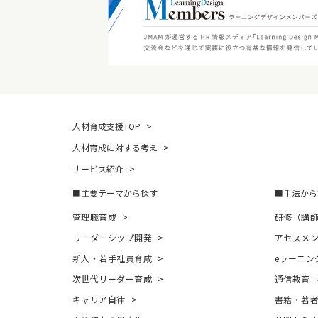
人材育成支援TOP
人材育成に対する考え
サービス紹介
主要テーマから探す
手法から
管理職育成
研修（講
リーダーシップ開発
アセスメ
新人・若手社員育成
eラーニン
次世代リーダー育成
通信教育
キャリア自律
書籍・著