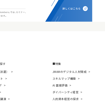
探す
特集
師派遣）
JMAMのデジタル人材育成
ント
スキルマップ構築
グ
AI 面接評価
ダイバーシティ経営
者講演
人的資本経営の探求