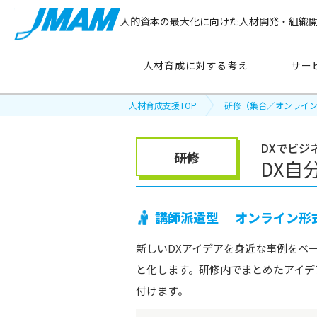
人的資本の最大化に向けた人材開発・組織
人材育成に対する考え
サー
人材育成支援TOP
研修（集合／オンライ
サービス紹介
DXでビジ
研修
DX自
主要テーマ
から探す
講師派遣型
オンライン形
管理職育成
新しいDXアイデアを身近な事例をベ
リーダーシップ開発
と化します。研修内でまとめたアイデ
付けます。
新人・若手社員育成