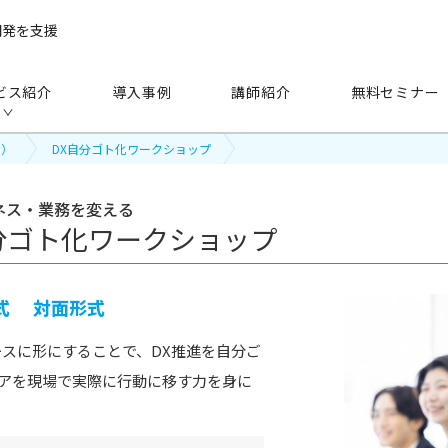
開発を支援
ビス紹介
導入事例
講師紹介
無料セミナー
ン）
DX自分ゴト化ワークショップ
ネス・業務を変える
分ゴト化ワークショップ
手法
から探す
式
対面形式
研修（講師派遣）
公開セミナー
ースに形にすることで、DX推進を自分ご
アを現場で実際に行動に移す力を身に
アセスメント
越境学習
eラーニング
映像教材・研修教材