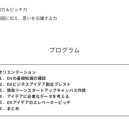
約力＆ピッチ力
周囲に伝え、思いを伝播する力
プログラム
オリエンテーション
１．DXの基礎知識の確認
２．DXビジネスアイデア創出ブレスト
３．簡易リーンスタートアップキャンバス作成
４．アイデアに必要なデータを考える
５．DXアイデアのエレベーターピッチ
６．まとめ