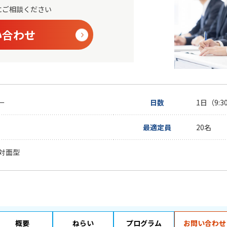
通信教育
コンサルティング
にご相談ください
書籍・著者講演
資格試験・検定試験
い合わせ
ー
日数
1日（9:3
最適定員
20名
対面型
概要
ねらい
プログラム
お問い合わせ